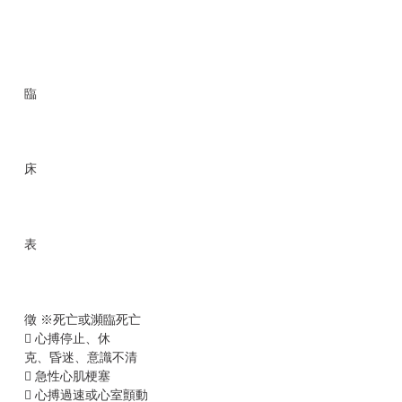
臨
床
表
徵 ※死亡或瀕臨死亡
 心搏停止、休
克、昏迷、意識不清
 急性心肌梗塞
 心搏過速或心室顫動