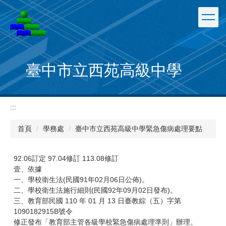
跳
到
主
要
內
容
臺中市立西苑高級中學
區
:::
首頁
學務處
臺中市立西苑高級中學緊急傷病處理要點
92.06訂定 97.04修訂 113.08修訂
壹、依據
一、學校衛生法(民國91年02月06日公佈)。
二、學校衛生法施行細則(民國92年09月02日發布)。
三、教育部民國 110 年 01 月 13 日臺教綜（五）字第
1090182915B號令
修正發布「教育部主管各級學校緊急傷病處理準則」辦理。