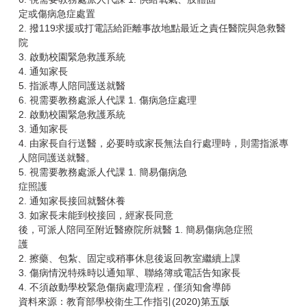
定或傷病急症處置
2. 撥119求援或打電話給距離事故地點最近之責任醫院與急救醫
院
3. 啟動校園緊急救護系統
4. 通知家長
5. 指派專人陪同護送就醫
6. 視需要教務處派人代課 1. 傷病急症處理
2. 啟動校園緊急救護系統
3. 通知家長
4. 由家長自行送醫，必要時或家長無法自行處理時，則需指派專
人陪同護送就醫。
5. 視需要教務處派人代課 1. 簡易傷病急
症照護
2. 通知家長接回就醫休養
3. 如家長未能到校接回，經家長同意
後，可派人陪同至附近醫療院所就醫 1. 簡易傷病急症照
護
2. 擦藥、包紮、固定或稍事休息後返回教室繼續上課
3. 傷病情況特殊時以通知單、聯絡簿或電話告知家長
4. 不須啟動學校緊急傷病處理流程，僅須知會導師
資料來源：教育部學校衛生工作指引(2020)第五版