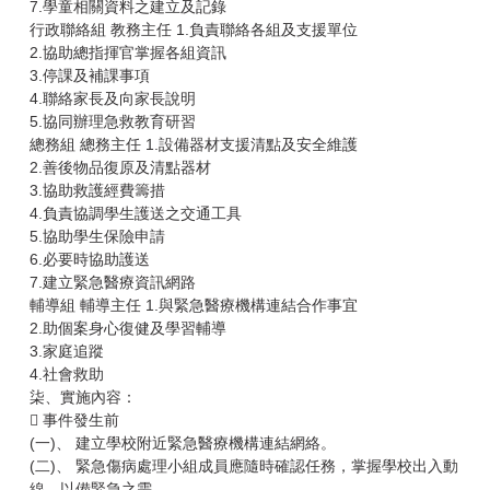
7.學童相關資料之建立及記錄
行政聯絡組 教務主任 1.負責聯絡各組及支援單位
2.協助總指揮官掌握各組資訊
3.停課及補課事項
4.聯絡家長及向家長說明
5.協同辦理急救教育研習
總務組 總務主任 1.設備器材支援清點及安全維護
2.善後物品復原及清點器材
3.協助救護經費籌措
4.負責協調學生護送之交通工具
5.協助學生保險申請
6.必要時協助護送
7.建立緊急醫療資訊網路
輔導組 輔導主任 1.與緊急醫療機構連結合作事宜
2.助個案身心復健及學習輔導
3.家庭追蹤
4.社會救助
柒、實施內容：
 事件發生前
(一)、 建立學校附近緊急醫療機構連結網絡。
(二)、 緊急傷病處理小組成員應隨時確認任務，掌握學校出入動
線，以備緊急之需。