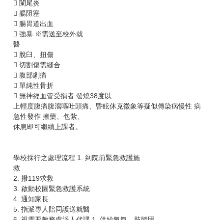
 闌尾炎
 腸阻塞
 腸胃道出血
 強暴 ※需送至校外就
醫
 脫臼、扭傷
 切割傷需縫合
 腹部劇痛
 單純性骨折
 無神經血管受損者 發燒38度以
上輕度腹痛腹瀉嘔吐頭痛、昏眩休克徵象等疑似傳染病慢性 病
急性發作 擦藥、包紮、
休息即可繼續上課者。
學校採行之處理流程 1. 到院前緊急救護施
救
2. 撥119求救
3. 啟動校園緊急救護系統
4. 通知家長
5. 指派專人陪同護送就醫
6. 視需要教務處派人代課 1. 供給氧氣、肢體固