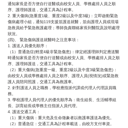
通知家長是否方便自行送醫或由校安人員、學務處排人員之順
序、護理師護送，交通工具為計程車。
2. 重大傷病(急重度1級、重度2級以及中度3級)：立即啟動緊急
傷病處理小組，通知119支援並護送就醫，並由護理人員或現場
急救員給予緊急救護處理；導師負責聯絡家長到醫院及說明處理
狀況。
(四)、 緊急傷病護送就醫時之注意事項：
1. 護送人員優先順序：
（1）普通急症(輕度4級非緊急傷患)：律定經護理師判定應送醫
時通知家長是否方便自行送醫或由校安人員、學務處排人員之順
序、護理師護送，交通工具為計程車。
（2）重大傷病(急重度一級、重度2級以及中度3級緊急傷患)：
由校安人員或學務處排人員之順序、護理人員(視情況)或緊急救
護人員陪同照護，交通工具為救護車。
2. 針對護送人員之職務，學校應指派代課或代理人代理該員職
務。
3. 學校護理人員代理人的優先順序為：衛生組長、生活輔導組
長、訓育組長或學務主任指派人員代理。
4. 護送交通工具：
（1）重大傷病：重大危及生命徵象者以救護車護送為優先。
（2）普通急症：交通工具為計程車載送，由校方支付車資。