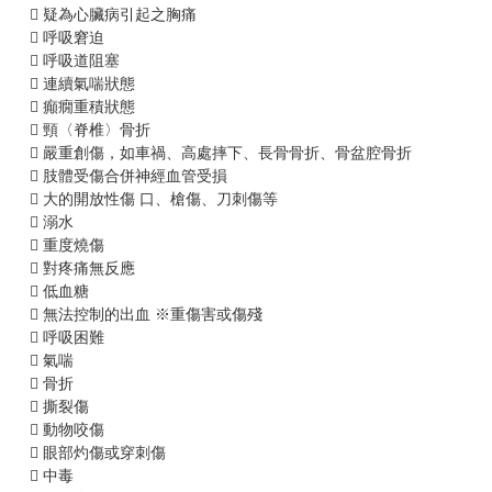
 疑為心臟病引起之胸痛
 呼吸窘迫
 呼吸道阻塞
 連續氣喘狀態
 癲癇重積狀態
 頸〈脊椎〉骨折
 嚴重創傷，如車禍、高處摔下、長骨骨折、骨盆腔骨折
 肢體受傷合併神經血管受損
 大的開放性傷 口、槍傷、刀刺傷等
 溺水
 重度燒傷
 對疼痛無反應
 低血糖
 無法控制的出血 ※重傷害或傷殘
 呼吸困難
 氣喘
 骨折
 撕裂傷
 動物咬傷
 眼部灼傷或穿刺傷
 中毒