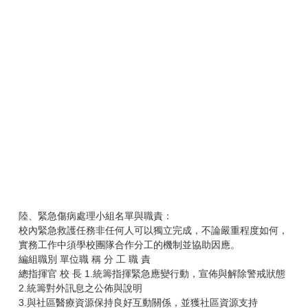
陸、緊急傷病處理小組名單與職責：
校內緊急救護任務非任何人可以獨立完成，不論嚴重程度如何，
實務工作中須學校團隊合作分工的機制並協助因應。
編組職別 單位職 稱 分 工 職 責
總指揮官 校 長 1.統籌指揮緊急應變行動，宣佈與解除警戒狀態
2.統籌對外訊息之公佈與說明
3.與社區醫療資源保持良好互動關係，並獲社區資源支持