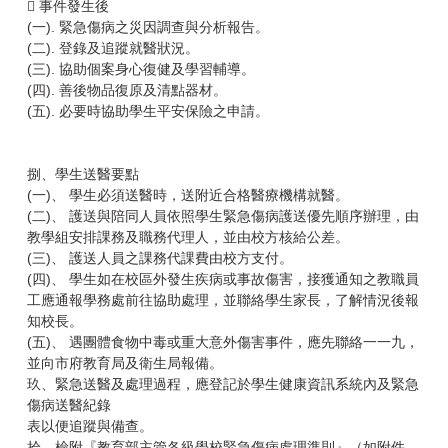
 事件發生後
(一). 緊急傷病之災因調查與分析報告。
(二). 登錄及追蹤就醫狀況。
(三). 協助個案身心復健及學習輔導。
(四). 善後物品復原及清點器材。
(五). 必要時協助學生平安保險之申請。
捌、學生送醫要點
(一)、 學生必須送醫時，送附近合格醫療機構就醫。
(二)、 護送與陪同人員依照學生緊急傷病護送優先順序辦理，由
教學組安排課務及職務代理人，並由校方核給公差。
(三)、 護送人員之課務代課費由校方支付。
(四)、 學生如在校區外發生疾病或事故傷害，接獲通知之教職員
工應通報學務處前往協助處理，並聯絡學生家長，了解情況後報
知校長。
(五)、 遇團體食物中毒或重大意外傷害事件，應先聯絡一一九，
並向市府教育局及衛生局報備。
玖、緊急送醫及處理過程，應登記於學生健康資訊系統內及緊急
傷病送醫紀錄
表以便追蹤與備查。
拾、檢附『教育部主管各級學校緊急傷病處理準則』（如附件