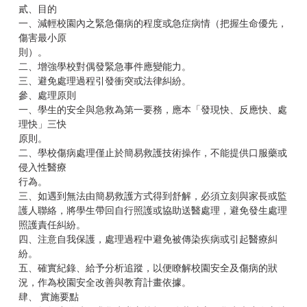
貳、目的
一、減輕校園內之緊急傷病的程度或急症病情（把握生命優先，
傷害最小原
則）。
二、增強學校對偶發緊急事件應變能力。
三、避免處理過程引發衝突或法律糾紛。
參、處理原則
一、學生的安全與急救為第一要務，應本「發現快、反應快、處
理快」三快
原則。
二、學校傷病處理僅止於簡易救護技術操作，不能提供口服藥或
侵入性醫療
行為。
三、如遇到無法由簡易救護方式得到舒解，必須立刻與家長或監
護人聯絡，將學生帶回自行照護或協助送醫處理，避免發生處理
照護責任糾紛。
四、注意自我保護，處理過程中避免被傳染疾病或引起醫療糾
紛。
五、確實紀錄、給予分析追蹤，以便瞭解校園安全及傷病的狀
況，作為校園安全改善與教育計畫依據。
肆、 實施要點