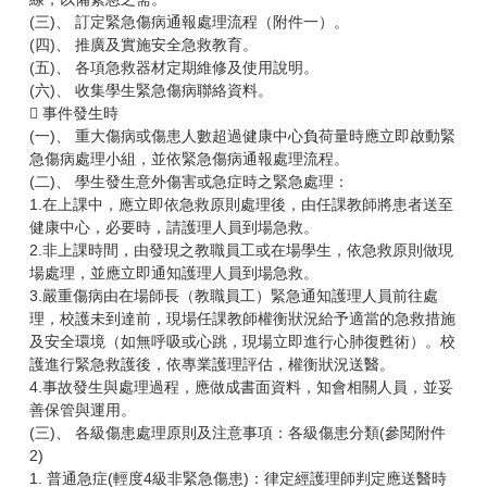
(三)、 訂定緊急傷病通報處理流程（附件一）。
(四)、 推廣及實施安全急救教育。
(五)、 各項急救器材定期維修及使用說明。
(六)、 收集學生緊急傷病聯絡資料。
 事件發生時
(一)、 重大傷病或傷患人數超過健康中心負荷量時應立即啟動緊
急傷病處理小組，並依緊急傷病通報處理流程。
(二)、 學生發生意外傷害或急症時之緊急處理：
1.在上課中，應立即依急救原則處理後，由任課教師將患者送至
健康中心，必要時，請護理人員到場急救。
2.非上課時間，由發現之教職員工或在場學生，依急救原則做現
場處理，並應立即通知護理人員到場急救。
3.嚴重傷病由在場師長（教職員工）緊急通知護理人員前往處
理，校護未到達前，現場任課教師權衡狀況給予適當的急救措施
及安全環境（如無呼吸或心跳，現場立即進行心肺復甦術）。校
護進行緊急救護後，依專業護理評估，權衡狀況送醫。
4.事故發生與處理過程，應做成書面資料，知會相關人員，並妥
善保管與運用。
(三)、 各級傷患處理原則及注意事項：各級傷患分類(參閱附件
2)
1. 普通急症(輕度4級非緊急傷患)：律定經護理師判定應送醫時