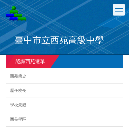
跳
到
主
要
內
容
臺中市立西苑高級中學
區
認識西苑選單
西苑簡史
歷任校長
學校景觀
西苑學區