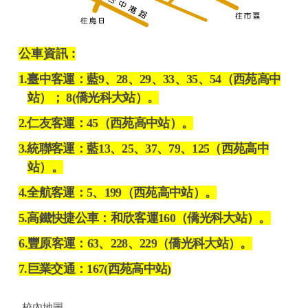
公車資訊 :
1.
臺中客運：藍
9
、
28
、
29
、
33
、
35
、
54
（西苑高中
站）；
8(
僑光科大站）。
2.
仁友客運：
45
（西苑高中站）。
3.
統聯客運：藍
13
、
25
、
37
、
79
、
125
（西苑高中
站）。
4.
全航客運：
5
、
199
（西苑高中站）。
5.
高鐵快捷公車：和欣客運
160
（僑光科大站）。
6.
豐原客運：
63
、
228
、
229
（僑光科大站）。
7.
巨業交通：
167(
西苑高中站
)
校內地圖