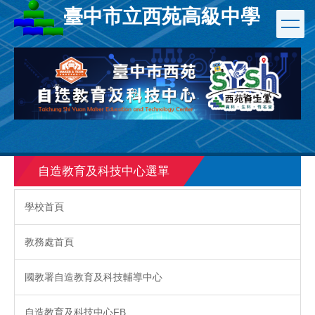
跳
臺中市立西苑高級中學
到
主
要
內
容
區
自造教育及科技中心選單
學校首頁
教務處首頁
國教署自造教育及科技輔導中心
自造教育及科技中心FB