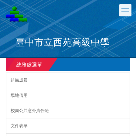
跳
到
主
要
內
容
臺中市立西苑高級中學
區
總務處選單
組織成員
場地借用
校園公共意外責任險
文件表單