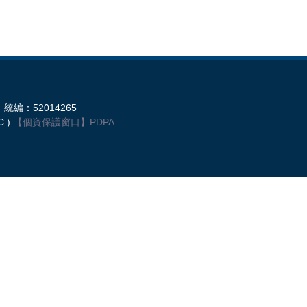
統編：52014265
C.)
【個資保護窗口】
PDPA