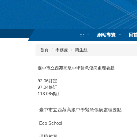
跳
到
主
要
內
:::
網站導覽
回
容
區
首頁
學務處
衛生組
臺中市立西苑高級中學緊急傷病處理要點
92.06訂定
97.04修訂
113.08修訂
臺中市立西苑高級中學緊急傷病處理要點
Eco School
環境教育