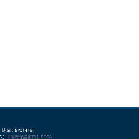
統編：52014265
C.)
【個資保護窗口】
PDPA