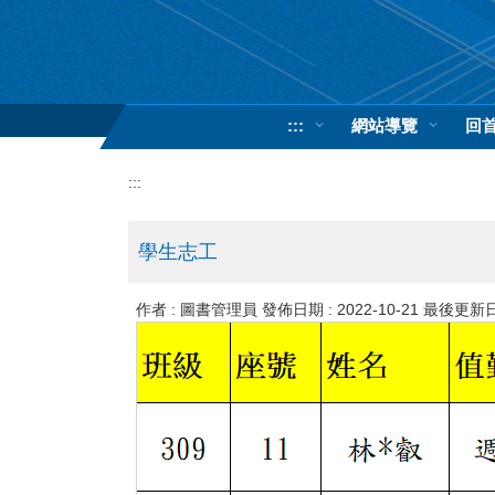
跳
到
主
要
內
:::
網站導覽
回
容
區
:::
學生志工
作者 :
圖書管理員
發佈日期 :
2022-10-21
最後更新日