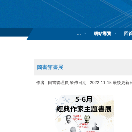
跳
到
主
要
內
:::
網站導覽
回
容
區
:::
圖書館書展
作者 :
圖書管理員
發佈日期 :
2022-11-15
最後更新日