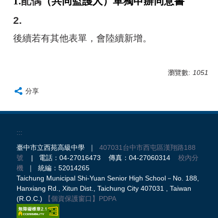
1.
配偶
（共同監護人）
單獨申辦同意書
2.
後續若有其他表單，會陸續新增。
瀏覽數:
1051
分享
:::
臺中市立西苑高級中學 ｜
407031台中市西屯區漢翔路188
號
| 電話：04-27016473 傳真：04-27060314
校內分
機
｜ 統編：52014265
Taichung Municipal Shi-Yuan Senior High School－No. 188,
Hanxiang Rd., Xitun Dist., Taichung City 407031 , Taiwan
(R.O.C.)
【個資保護窗口】
PDPA