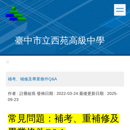
跳
到
主
要
內
容
臺中市立西苑高級中學
區
:::
補考、補修及畢業條件Q&A
作者 :
註冊組長
發佈日期 :
2022-03-24
最後更新日期 :
2025-
09-23
常見問題：補考、重補修及