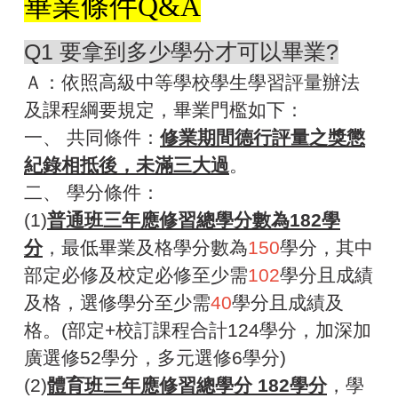
畢業條件Q&A
Q1 要拿到多少學分才可以畢業?
Ａ：依照
高級中等學校學生學習評量辦法
及課程綱要規定，畢業門檻如下：
一、 共同條件：
修業期間德行評量之獎懲
紀錄相抵後，未滿三大過
。
二、 學分條件：
(1)
普通班三年應修習總學分數為182學
分
，最低畢業及格學分數為
150
學分，其中
部定必修及校定必修至少需
102
學分且成績
及格，選修學分至少需
40
學分且成績及
格。(部定+校訂課程合計124學分，加深加
廣選修52學分，多元選修6學分)
(2)
體育班三年應修習總學分 182學分
，學