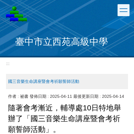
跳
到
主
要
內
容
臺中市立西苑高級中學
區
:::
國三音樂生命講座暨會考祈願誓師活動
作者 :
祕書
發佈日期 :
2025-04-11
最後更新日期 :
2025-04-14
隨著會考漸近，輔導處10日特地舉
辦了「國三音樂生命講座暨會考祈
願誓師活動」。