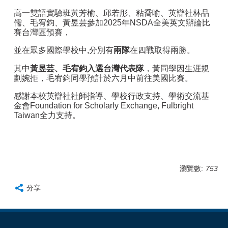
高一雙語實驗班黃芳榆、邱若彤、粘喬喻、英辯社林品
儒、毛宥鈞、黃昱芸參加2025年NSDA全美英文辯論比
賽台灣區預賽，
並在眾多國際學校中,分別有
兩隊
在四戰取得兩勝。
其中
黃昱芸、毛宥鈞入選台灣代表隊
，黃同學因生涯規
劃婉拒，毛宥鈞同學預計於六月中前往美國比賽。
感謝本校英辯社社師指導、學校行政支持、學術交流基
金會Foundation for Scholarly Exchange, Fulbright
Taiwan全力支持。
瀏覽數:
753
分享