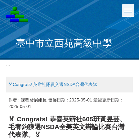
跳
到
主
要
內
容
臺中市立西苑高級中學
區
:::
🏅Congrats! 英辯社隊員入選NSDA台灣代表隊
作者 :
課程發展組長
發佈日期 :
2025-05-01
最後更新日期 :
2025-05-01
🏅 Congrats! 恭喜英辯社605班黃昱芸、
毛宥鈞獲選NSDA全美英文辯論比賽台灣
代表隊。🏅