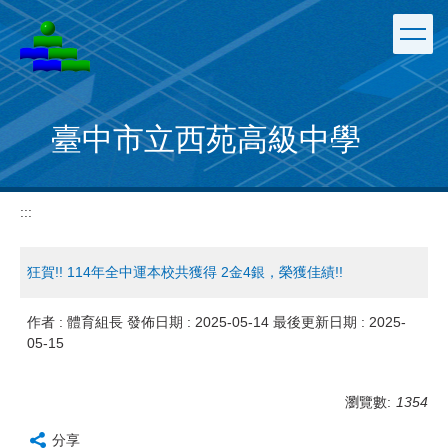
跳
到
主
要
內
容
臺中市立西苑高級中學
區
:::
狂賀!! 114年全中運本校共獲得 2金4銀，榮獲佳績!!
作者 :
體育組長
發佈日期 :
2025-05-14
最後更新日期 :
2025-
05-15
瀏覽數:
1354
分享