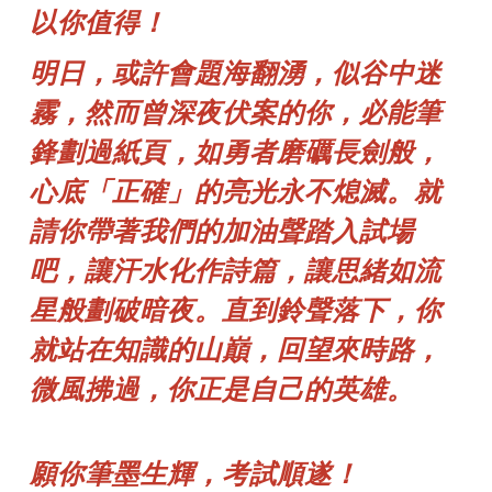
以你值得！
明日，或許會題海翻湧，似谷中迷
霧，然而曾深夜伏案的你，必能筆
鋒劃過紙頁，如勇者磨礪長劍般，
心底「正確」的亮光永不熄滅。
就
請你帶著我們的加油聲踏入試場
吧，讓汗水化作詩篇，讓思緒如流
星般劃破暗夜。直到鈴聲落下，你
就站在知識的山巔，回望來時路，
微風拂過，你正是自己的英雄。
願你筆墨生輝，考試順遂！