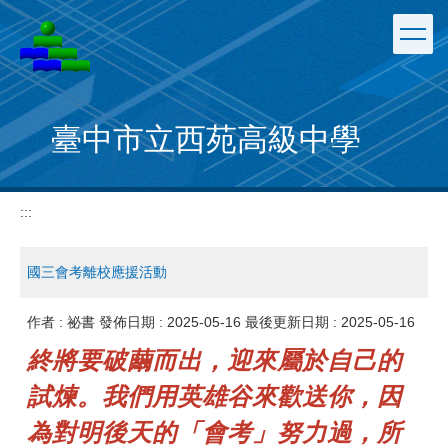
跳
到
主
要
內
容
臺中市立西苑高級中學
區
:::
國三會考離校應援活動
作者 :
祕書
發佈日期 :
2025-05-16
最後更新日期 :
2025-05-16
終將要破繭而出，迎來屬於自己的
試煉。我們用英雄谷來歡送你，因
為對明後天的「會考」努力過，所