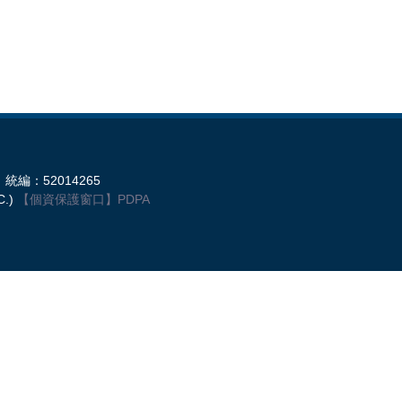
統編：52014265
C.)
【個資保護窗口】
PDPA