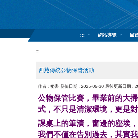
跳
到
主
要
內
:::
網站導覽
回
容
區
:::
西苑傳統公物保管活動
作者 :
祕書
發佈日期 :
2025-05-30
最後更新日期 :
2
公物保管比賽，畢業前的大掃
式，不只是清潔環境，更是
課桌上的筆漬，窗邊的塵埃，
我們不僅在告別過去，其實我