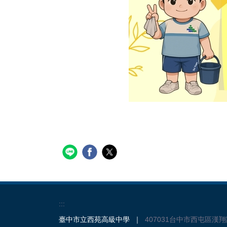
:::
臺中市立西苑高級中學 ｜
407031台中市西屯區漢翔