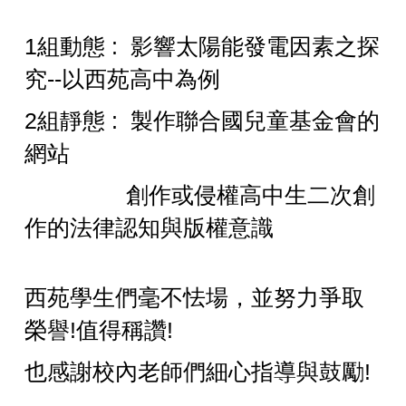
1組動態 : 影響太陽能發電因素之探
究--以西苑高中為例
2組靜態 : 製作聯合國兒童基金會的
網站
創作或侵權⾼中⽣⼆
次創
作的法律認知與版權意識
西苑學生們毫不怯場，並
努力爭取
榮譽!值得稱讚!
也感謝校內老師們細心指導與鼓勵!