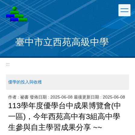
跳
到
主
要
內
容
臺中市立西苑高級中學
區
:::
優學的投入與收穫
作者 :
祕書
發佈日期 :
2025-06-08
最後更新日期 :
2025-06-08
113學年度優學台中成果博覽會(
中
一區)
，
今年西苑高中有3組高中學
生參與自主學習成果分享 ~~