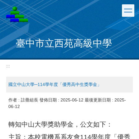
跳
到
主
要
內
容
臺中市立西苑高級中學
區
:::
國立中山大學─114學年度「優秀高中生獎學金」
作者 :
註冊組長
發佈日期 :
2025-06-12
最後更新日期 :
2025-
06-12
轉知中山大學獎助學金，公文如下：
主旨：本校電機系系友會114學年度「優秀