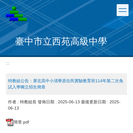
跳
到
主
要
內
容
臺中市立西苑高級中學
區
:::
特教組公告：屏北高中小清華原住民實驗教育班114年第二次免
試入學獨立招生簡章
作者 :
特教組長
發佈日期 :
2025-06-13
最後更新日期 :
2025-
06-13
簡章.pdf