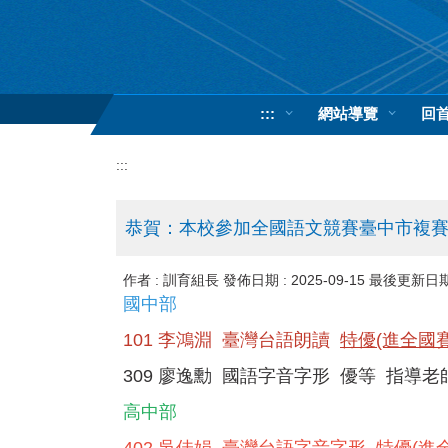
跳
到
主
要
內
:::
網站導覽
回
容
區
:::
恭賀：本校參加全國語文競賽臺中市複
作者 :
訓育組長
發佈日期 :
2025-09-15
最後更新日期
國中部
101 李鴻淵 臺灣台語朗讀
特優(進全國賽
309 廖逸勳 國語字音字形 優等 指導
高中部