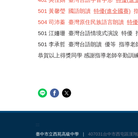
402 吳佳娟 臺灣台語字音字形
特優(進
501 黃馨瑩 國語朗讀
特優(進全國賽)
指
504 司沛蓁 臺灣原住民族語言朗讀
特優
501 江姍珊 臺灣台語情境式演說 特優
501 李承哲 臺灣台語朗讀 優等 指導
恭賀以上得獎同學 感謝指導老師辛勤訓
:::
臺中市立西苑高級中學 ｜
407031台中市西屯區漢翔