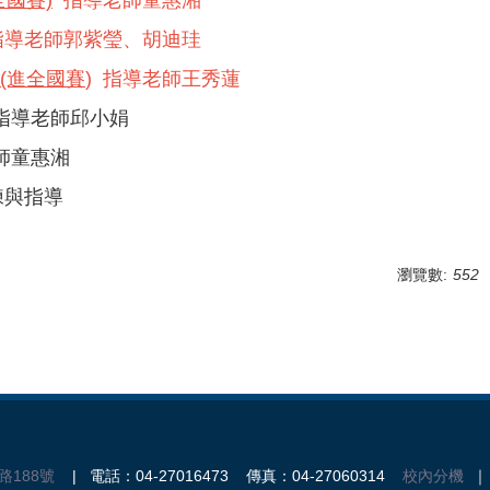
全國賽)
指導老師童惠湘
導老師郭紫瑩、胡迪珪
(進全國賽
) 指導老師王秀蓮
 指導老師邱小娟
老師童惠湘
練與指導
瀏覽數:
552
路188號
| 電話：04-27016473 傳真：04-27060314
校內分機
｜ 