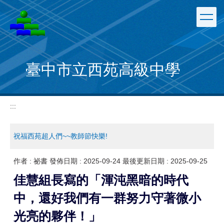
跳
到
主
要
內
容
臺中市立西苑高級中學
區
:::
祝福西苑超人們~~教師節快樂!
作者 :
祕書
發佈日期 :
2025-09-24
最後更新日期 :
2025-09-25
佳慧組長寫的「渾沌黑暗的時代
中，還好我們有一群努力守著微小
光亮的夥伴！」