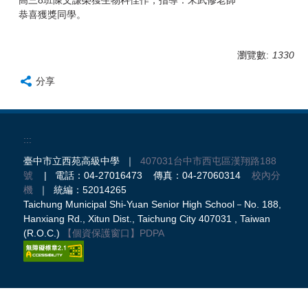
高三8班陳文謙榮獲生物科佳作，指導：宋武修老師
恭喜獲獎同學。
瀏覽數:
1330
分享
:::
臺中市立西苑高級中學 ｜
407031台中市西屯區漢翔路188
號
| 電話：04-27016473 傳真：04-27060314
校內分
機
｜ 統編：52014265
Taichung Municipal Shi-Yuan Senior High School－No. 188,
Hanxiang Rd., Xitun Dist., Taichung City 407031 , Taiwan
(R.O.C.)
【個資保護窗口】
PDPA