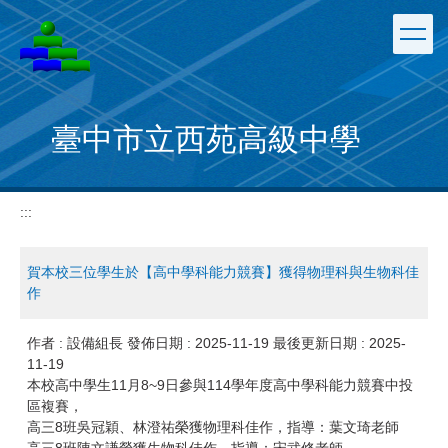
跳
到
主
要
內
容
臺中市立西苑高級中學
區
:::
賀本校三位學生於【高中學科能力競賽】獲得物理科與生物科佳
作
作者 :
設備組長
發佈日期 :
2025-11-19
最後更新日期 :
2025-
11-19
本校高中學生11月8~9日參與114學年度高中學科能力競賽中投
區複賽，
高三8班吳冠穎、林澄祐榮獲物理科佳作，指導：葉文琦老師