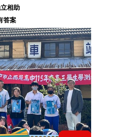
鼎立相助
有答案