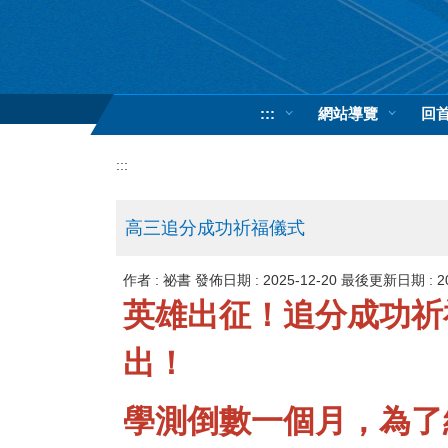
跳
到
主
要
內
:::
網站導覽
回
容
區
:::
高三追分成功祈福儀式
作者 :
祕書
發佈日期 :
2025-12-20
最後更新日期 :
2
英雄出征！追分成功祈
出！
學測倒數一個月，為了