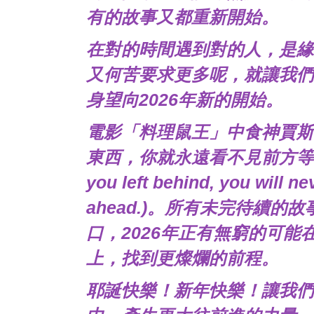
有的故事又都重新開始。
在對的時間遇到對的人，是緣
又何苦要求更多呢，就讓我們
身望向2026年新的開始。
電影「料理鼠王」中食神賈斯
東西，你就永遠看不見前方等待著你的風
you left behind, you will ne
ahead.)。所有未完待續
口，2026年正有無窮的可
上，找到更燦爛的前程。
耶誕快樂！新年快樂！讓我們