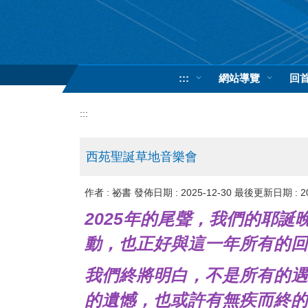
跳
到
主
要
內
:::
網站導覽
回
容
區
:::
西苑聖誕草地音樂會
作者 :
祕書
發佈日期 :
2025-12-30
最後更新日期 :
2
2025年的尾聲，我們的耶
動，也正好與這一年所有的回
我們終將明白，不是所有的遇
的遺憾，也或許有無疾而終的