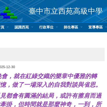
臺中市立西苑高級中學
首頁
認識西苑
行政單位
師生專區
宣導專區
025-12-30
誕晚會，就在紅綠交織的樂章中優雅的轉
憶，做了一場深入的自我對談與省思。
見都會有圓滿的結局，或許有擦肩而過
牽掛，但時間就是那麼神奇，一到，所