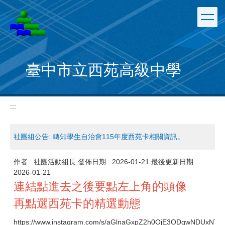
跳
到
主
要
內
容
臺中市立西苑高級中學
區
:::
社團組公告: 轉知學生自治會115年度西苑卡相關資訊。
作者 :
社團活動組長
發佈日期 :
2026-01-21
最後更新日期 :
2026-01-21
連結點進去之後要點左上角的頭像
再點選西苑卡的精選動態
https://www.instagram.com/s/aGlnaGxpZ2h0OjE3ODgwNDUxNT