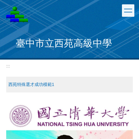
跳
到
主
要
內
容
臺中市立西苑高級中學
區
:::
西苑特殊選才成功模範1