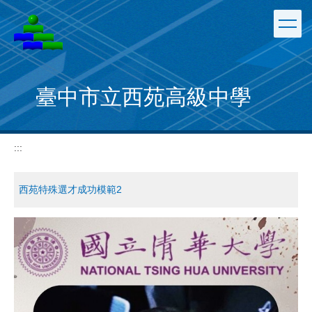
跳
到
主
要
內
容
臺中市立西苑高級中學
區
:::
西苑特殊選才成功模範2