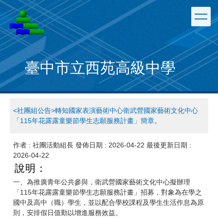
跳
到
主
要
內
容
臺中市立西苑高級中學
區
<社團組公告>轉知國家表演藝術中心衛武營國家藝術文化中心
「115年花露露童樂節學生志願服務計畫」簡章。
作者 :
社團活動組長
發佈日期 :
2026-04-22
最後更新日期 :
2026-04-22
說明：
一、為推廣青年公共參與，衛武營國家藝術文化中心擬辦理
「115年花露露童樂節學生志願服務計畫」招募，對象為在學之
國中及高中（職）學生，並以配合學校課程及學生生活作息為原
則，安排假日值勤以增進服務效益。