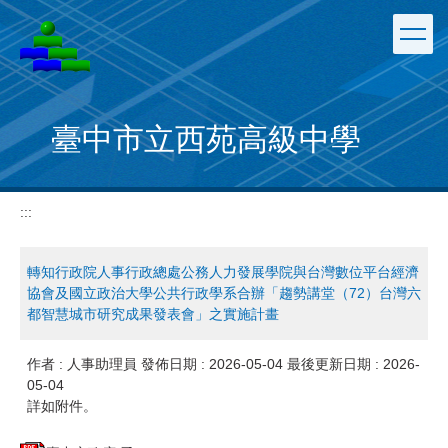
跳
到
主
要
內
容
臺中市立西苑高級中學
區
:::
轉知行政院人事行政總處公務人力發展學院與台灣數位平台經濟
協會及國立政治大學公共行政學系合辦「趨勢講堂（72）台灣六
都智慧城市研究成果發表會」之實施計畫
作者 :
人事助理員
發佈日期 :
2026-05-04
最後更新日期 :
2026-
05-04
詳如附件。