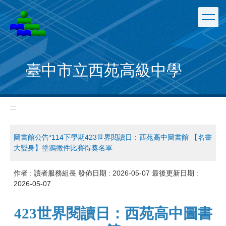
跳
到
主
要
內
容
臺中市立西苑高級中學
區
:::
圖書館公告*114下學期423世界閱讀日：西苑高中圖書館 【名畫
大變身】塗鴉徵件比賽得獎名單
作者 :
讀者服務組長
發佈日期 :
2026-05-07
最後更新日期 :
2026-05-07
423
世界閱讀日：西苑高中圖書