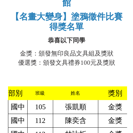
館
【名畫大變身】塗鴉徵件比賽
得獎名單
恭喜以下同學
金獎：頒發
無印良品文具組
及獎狀
優選獎
：
頒發
文具禮券100元
及獎狀
部別
獎別
班級
姓名
國中
105
張凱順
金獎
國中
112
陳奕含
金獎