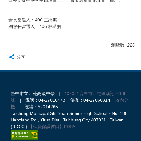
西苑高級中學學生自治會正、副會長選舉實施計畫」辦理。
會長當選人：406 王禹淇
副會長當選人：406 林芷妍
瀏覽數:
226
分享
:::
臺中市立西苑高級中學 ｜
407031台中市西屯區漢翔路188
號
| 電話：04-27016473 傳真：04-27060314
校內分
機
｜ 統編：52014265
Taichung Municipal Shi-Yuan Senior High School－No. 188,
Hanxiang Rd., Xitun Dist., Taichung City 407031 , Taiwan
(R.O.C.)
【個資保護窗口】
PDPA