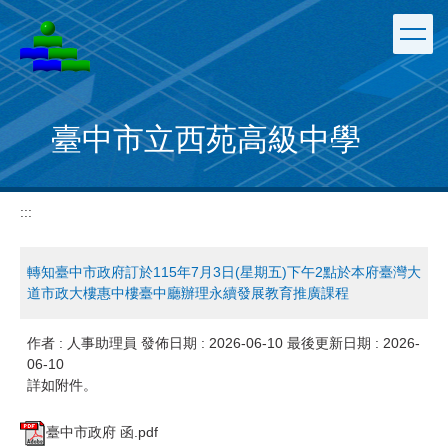
跳
到
主
要
內
容
臺中市立西苑高級中學
區
:::
轉知臺中市政府訂於115年7月3日(星期五)下午2點於本府臺灣大
道市政大樓惠中樓臺中廳辦理永續發展教育推廣課程
作者 :
人事助理員
發佈日期 :
2026-06-10
最後更新日期 :
2026-
06-10
詳如附件。
臺中市政府 函.pdf