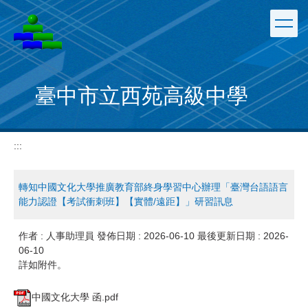
跳
到
主
要
內
容
臺中市立西苑高級中學
區
:::
轉知中國文化大學推廣教育部終身學習中心辦理「臺灣台語語言
能力認證【考試衝刺班】【實體/遠距】」研習訊息
作者 :
人事助理員
發佈日期 :
2026-06-10
最後更新日期 :
2026-
06-10
詳如附件。
中國文化大學 函.pdf