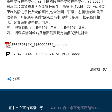
高中學程在學學生。(2)全國國民中學學校在學學生。(3)2026全
日本高校鐵道模型大會參賽校學生。原則上須以國、高中或同等
學制階段之學校所屬的團體(包含社團、班級、志願組織等)為單
位參賽；可以跨校跨階段(限國高中)參與，以單一校或團體報
名。參賽須取得學校之同意。
三、 競賽時間：115年10月17日、115年10月18日。
四、 活動詳情與報名及相關競賽規定請參閱活動計畫。
376479614X_1150002374_print.pdf
376479614X_1150002374_ATTACH1.docx
瀏覽數:
87
分享
:::
臺中市立西苑高級中學 ｜
407031台中市西屯區漢翔路188