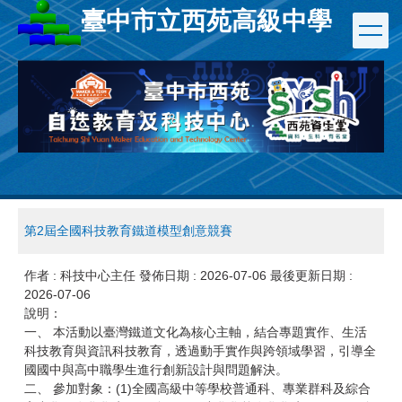
跳
臺中市立西苑高級中學
到
主
要
內
容
區
第2屆全國科技教育鐵道模型創意競賽
作者 :
科技中心主任
發佈日期 :
2026-07-06
最後更新日期 :
2026-07-06
說明：
一、 本活動以臺灣鐵道文化為核心主軸，結合專題實作、生活
科技教育與資訊科技教育，透過動手實作與跨領域學習，引導全
國國中與高中職學生進行創新設計與問題解決。
二、 參加對象：(1)全國高級中等學校普通科、專業群科及綜合