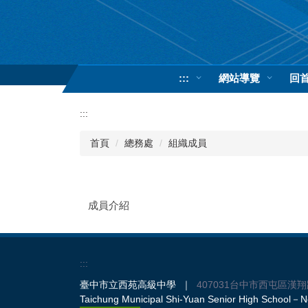
跳
到
主
要
內
:::
網站導覽
回
容
區
:::
首頁
總務處
組織成員
成員介紹
:::
臺中市立西苑高級中學 ｜
407031台中市西屯區漢翔
Taichung Municipal Shi-Yuan Senior High School－No.