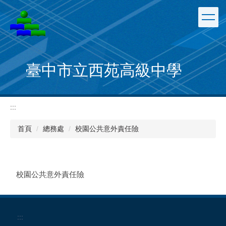
跳
到
主
要
內
容
臺中市立西苑高級中學
區
:::
首頁
總務處
校園公共意外責任險
校園公共意外責任險
:::