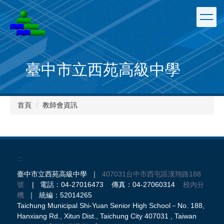
跳
到
主
要
內
容
臺中市立西苑高級中學
區
首頁
教師會資訊
:::
臺中市立西苑高級中學 ｜
407031台中市西屯區漢翔路188
號
| 電話：04-27016473 傳真：04-27060314
校內分
機
｜ 統編：52014265
Taichung Municipal Shi-Yuan Senior High School－No. 188,
Hanxiang Rd., Xitun Dist., Taichung City 407031 , Taiwan