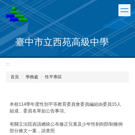
跳
到
主
要
內
容
臺中市立西苑高級中學
區
:::
首頁
學務處
性平專區
本校114學年度性別平等教育委員會委員編組由委員15人
組成，委員名單如公告事項。
有關立法院咨請總統公布修正兒童及少年性剝削防制條例
部分條文一案，請查照