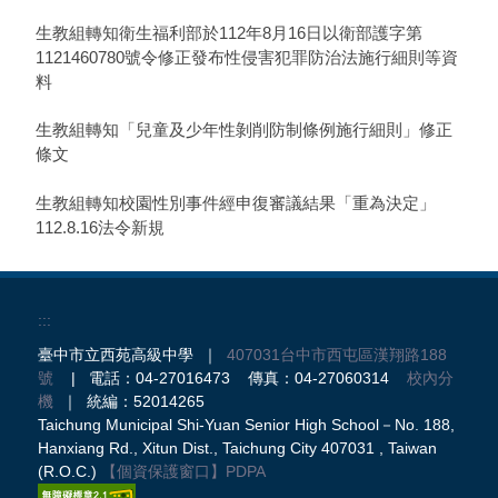
生教組轉知衛生福利部於112年8月16日以衛部護字第
1121460780號令修正發布性侵害犯罪防治法施行細則等資
料
生教組轉知「兒童及少年性剝削防制條例施行細則」修正
條文
生教組轉知校園性別事件經申復審議結果「重為決定」
112.8.16法令新規
:::
臺中市立西苑高級中學 ｜
407031台中市西屯區漢翔路188
號
| 電話：04-27016473 傳真：04-27060314
校內分
機
｜ 統編：52014265
Taichung Municipal Shi-Yuan Senior High School－No. 188,
Hanxiang Rd., Xitun Dist., Taichung City 407031 , Taiwan
(R.O.C.)
【個資保護窗口】
PDPA