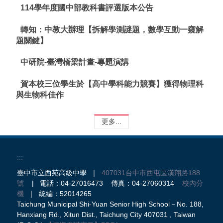
114學年度國中部教科書評選版本公告
轉知：中教大辦理【拆解學測謎題，數學互動一窺解
題關鍵】
中研院-臺灣橋梁計畫-專題演講
賀本校三位學生於【高中學科能力競賽】獲得物理科
與生物科佳作
更多...
:::
臺中市立西苑高級中學 ｜
407031台中市西屯區漢翔路188
號
| 電話：04-27016473 傳真：04-27060314
校內分
機
｜ 統編：52014265
Taichung Municipal Shi-Yuan Senior High School－No. 188,
Hanxiang Rd., Xitun Dist., Taichung City 407031 , Taiwan