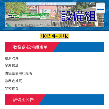
跳
到
主
要
內
容
區
教務處-設備組選單
最新消息
業務職掌
實驗室使用紀錄表
教務處首頁
學校首頁
設備組公告