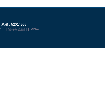
統編：52014265
C.)
【個資保護窗口】
PDPA