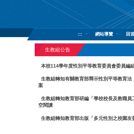
跳
到
主
要
內
:::
網站導覽
回
容
區
生教組公告
本校114學年度性別平等教育委員會委員編
生教組轉知有關教育部釋示性別平等教育法
案
生教組轉知教育部研編「學校校長及教職員
空閱讀
生教組轉知教育部出版「多元性別之校園友