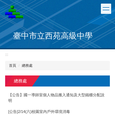
跳
到
主
要
內
容
臺中市立西苑高級中學
區
:::
首頁
總務處
總務處
【公告】國一導師室個人物品搬入通知及大型鐵櫃分配說
明
[公告]2/14(六)校園室內戶外環境消毒