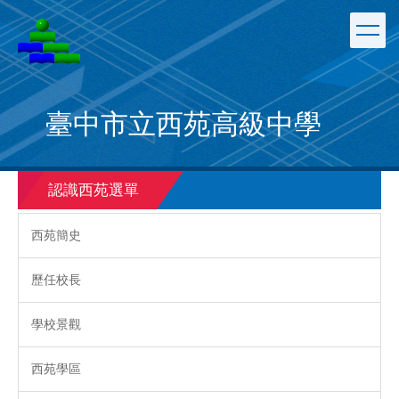
跳
到
主
要
內
容
臺中市立西苑高級中學
區
認識西苑選單
西苑簡史
歷任校長
學校景觀
西苑學區