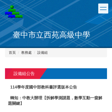
跳
到
主
要
內
容
臺中市立西苑高級中學
區
首頁
教務處
設備組
設備組公告
114學年度國中部教科書評選版本公告
轉知：中教大辦理【拆解學測謎題，數學互動一窺解
題關鍵】