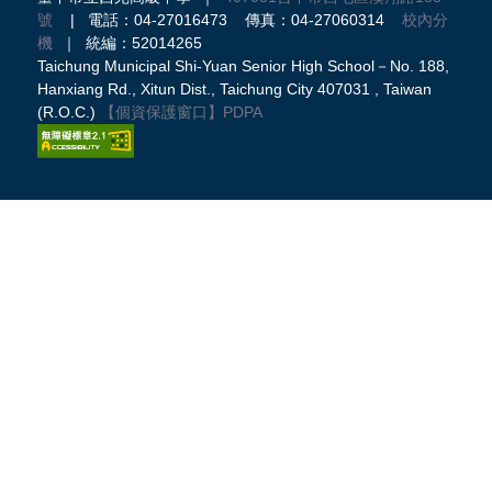
號
| 電話：04-27016473 傳真：04-27060314
校內分
機
｜ 統編：52014265
Taichung Municipal Shi-Yuan Senior High School－No. 188,
Hanxiang Rd., Xitun Dist., Taichung City 407031 , Taiwan
(R.O.C.)
【個資保護窗口】
PDPA