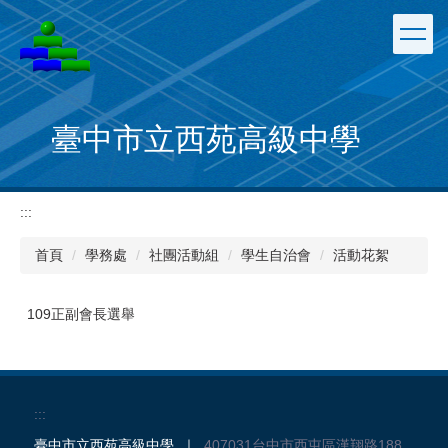
跳
到
主
要
內
容
臺中市立西苑高級中學
區
:::
首頁
學務處
社團活動組
學生自治會
活動花絮
109正副會長選舉
:::
臺中市立西苑高級中學 ｜
407031台中市西屯區漢翔路188