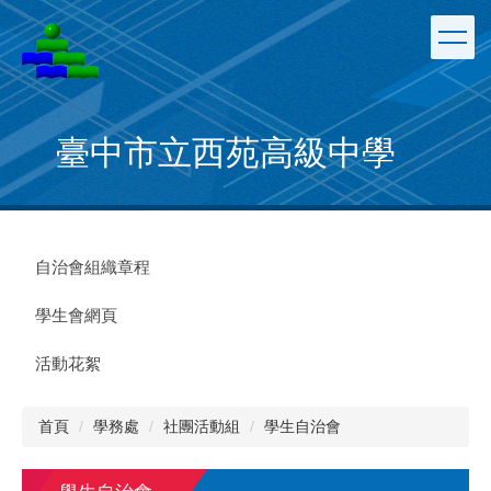
跳
到
主
要
內
容
臺中市立西苑高級中學
區
自治會組織章程
學生會網頁
活動花絮
首頁
學務處
社團活動組
學生自治會