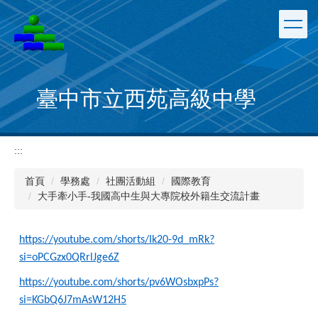
跳
到
主
要
內
容
臺中市立西苑高級中學
區
:::
首頁
學務處
社團活動組
國際教育
大手牽小手-我國高中生與大專院校外籍生交流計畫
https://youtube.com/shorts/Ik20-9d_mRk?
si=oPCGzx0QRrlJge6Z
https://youtube.com/shorts/pv6WOsbxpPs?
si=KGbQ6J7mAsW12H5