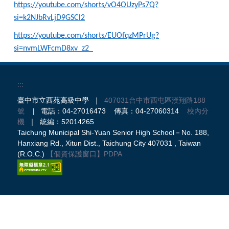
https://youtube.com/shorts/vO4OUzyPs7Q?
si=k2NJbRvLjD9GSCl2
https://youtube.com/shorts/EUOfqzMPrUg?
si=nvmLWFcmD8xv_z2_
:::
臺中市立西苑高級中學 ｜
407031台中市西屯區漢翔路188
號
| 電話：04-27016473 傳真：04-27060314
校內分
機
｜ 統編：52014265
Taichung Municipal Shi-Yuan Senior High School－No. 188,
Hanxiang Rd., Xitun Dist., Taichung City 407031 , Taiwan
(R.O.C.)
【個資保護窗口】
PDPA