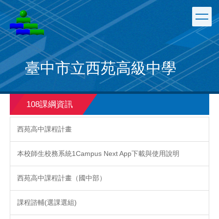
跳
到
主
要
內
容
臺中市立西苑高級中學
區
108課綱資訊
西苑高中課程計畫
本校師生校務系統1Campus Next App下載與使用說明
西苑高中課程計畫（國中部）
課程諮輔(選課選組)