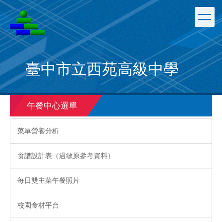
跳
到
主
要
內
容
臺中市立西苑高級中學
區
午餐中心選單
菜單營養分析
食譜設計表（過敏原參考資料）
每日雙主菜午餐照片
校園食材平台