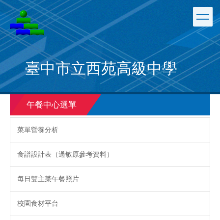
跳
到
主
要
內
容
臺中市立西苑高級中學
區
午餐中心選單
菜單營養分析
食譜設計表（過敏原參考資料）
每日雙主菜午餐照片
校園食材平台