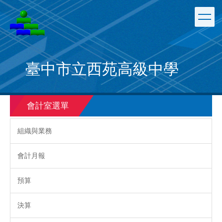
跳
到
主
要
內
容
臺中市立西苑高級中學
區
會計室選單
組織與業務
會計月報
預算
決算