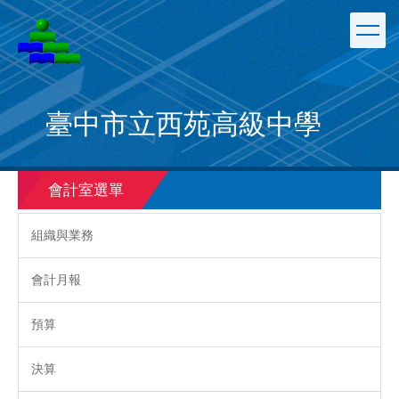
跳
到
主
要
內
容
臺中市立西苑高級中學
區
會計室選單
組織與業務
會計月報
預算
決算